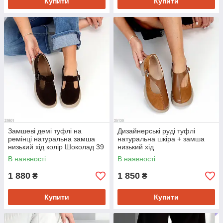
Купити
Купити
Замшеві демі туфлі на
Дизайнерські руді туфлі
ремінці натуральна замша
натуральна шкіра + замша
низький хід колір Шоколад 39
низький хід
В наявності
В наявності
1 880
1 850
₴
₴
Купити
Купити