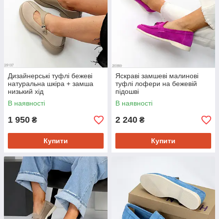
Дизайнерські туфлі бежеві
Яскраві замшеві малинові
натуральна шкіра + замша
туфлі лофери на бежевій
низький хід
підошві
В наявності
В наявності
1 950
2 240
₴
₴
Купити
Купити