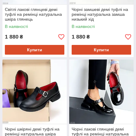
Світлі лакові глянцеві демі
Чорні замшеві демі туфлі на
туфлі на ремінці натуральна
ремінці натуральна замша
шкіра глянець
низький хід
В наявності
В наявності
1 880
1 880
₴
₴
Купити
Купити
Чорні шкіряні демі туфлі на
Чорні лакові глянцеві демі
ремінці натуральна шкіра
туфлі на ремінці натуральна