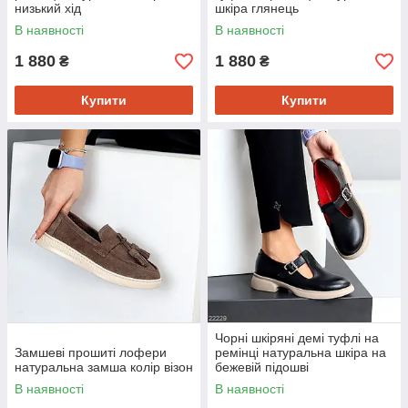
низький хід
шкіра глянець
В наявності
В наявності
1 880
1 880
₴
₴
Купити
Купити
Чорні шкіряні демі туфлі на
Замшеві прошиті лофери
ремінці натуральна шкіра на
натуральна замша колір візон
бежевій підошві
В наявності
В наявності