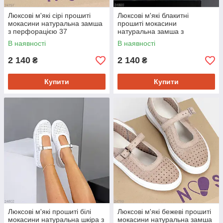
Люксові м'які сірі прошиті
Люксові м'які блакитні
мокасини натуральна замша
прошиті мокасини
з перфорацією 37
натуральна замша з
перфорацією 37
В наявності
В наявності
2 140
2 140
₴
₴
Купити
Купити
Люксові м'які прошиті білі
Люксові м'які бежеві прошиті
мокасини натуральна шкіра з
мокасини натуральна замша