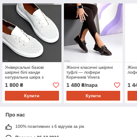
Універсальні базові
Жіночі класичні шкіряні
Жіно
шкіряні білі канди
туфлі — лофери
лофе
натуральна шкіра з
Коричневі Vivera
перфорацією
1 800
1 480
1 4
₴
₴/пара
Купити
Купити
Про нас
100% позитивних з 6 відгуків за рік