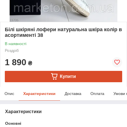
Білі шкіряні лофери натуральна шкіра колір в
асортименті 38
В наявності
Роздріб
1 890
₴
Купити
Опис
Характеристики
Доставка
Оплата
Умови 
Характеристики
Основні