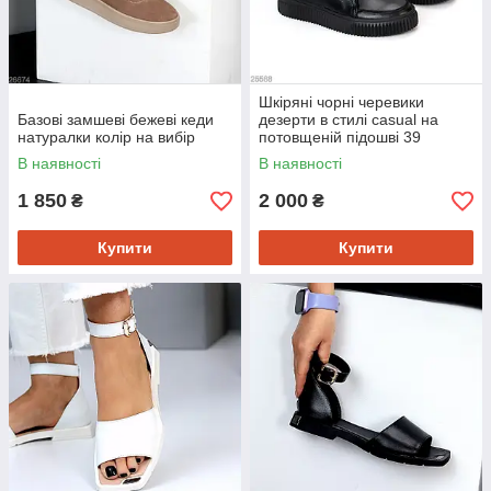
Шкіряні чорні черевики
Базові замшеві бежеві кеди
дезерти в стилі casual на
натуралки колір на вибір
потовщеній підошві 39
В наявності
В наявності
1 850
2 000
₴
₴
Купити
Купити