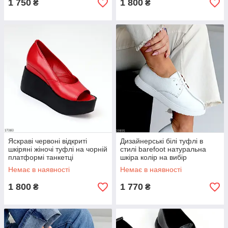
1 750
1 800
₴
₴
Яскраві червоні відкриті
Дизайнерські білі туфлі в
шкіряні жіночі туфлі на чорній
стилі barefoot натуральна
платформі танкетці
шкіра колір на вибір
Немає в наявності
Немає в наявності
1 800
1 770
₴
₴