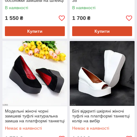
босоніжки замшеві на шлейці
38
В наявності
В наявності
1 550
1 700
₴
₴
Купити
Купити
Модельні жіночі чорні
Білі відкриті шкіряні жіночі
замшеві туфлі натуральна
туфлі на платформі танкетці
замша на платформі танкетці
колір на вибір
Немає в наявності
Немає в наявності