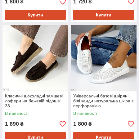
1 800
1 720
₴
₴
Купити
Купити
Класичні шоколадні замшеві
Універсальні базові шкіряні
лофери на бежевій підошві
білі канди натуральна шкіра з
38
перфорацією
В наявності
В наявності
1 890
1 800
₴
₴
Купити
Купити