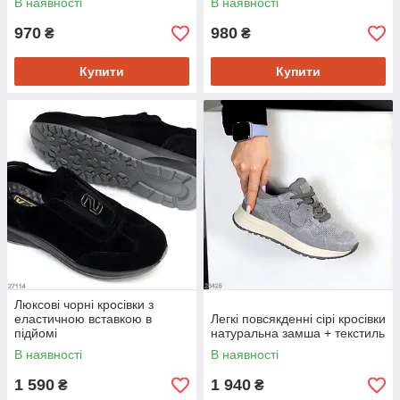
В наявності
В наявності
970
980
₴
₴
Купити
Купити
Люксові чорні кросівки з
еластичною вставкою в
Легкі повсякденні сірі кросівки
підйомі
натуральна замша + текстиль
В наявності
В наявності
1 590
1 940
₴
₴