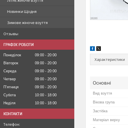
Літнє жіноче взуття
Новинки Щодня
Зимове жіноче взуття
Отзывы
ГРАФІК РОБОТИ
Понеділок
09:00
20:00
Характеристики
Вівторок
09:00
20:00
Середа
09:00
20:00
Четвер
09:00
20:00
Основні
Пʼятниця
09:00
20:00
Вид взуття
Субота
10:00
18:00
Вікова група
Неділя
10:00
18:00
Застібка
КОНТАКТИ
Матеріал верху