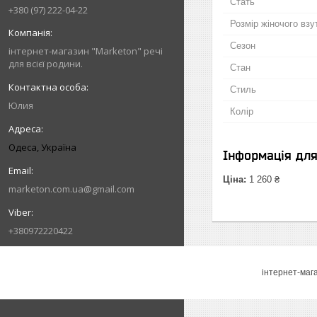
Стать
+380 (97) 222-04-22
Розмір жіночого взу
Сезон
інтернет-магазин "Marketon" речі
для всієї родини.
Стан
Стиль
Юлия
Колір
Одеса, Україна
Інформація дл
Ціна:
1 260 ₴
marketon.com.ua@gmail.com
+380972220422