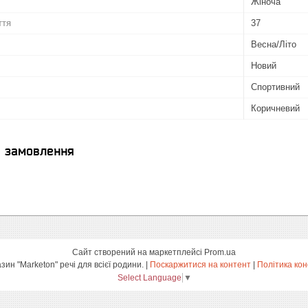
Жіноча
ття
37
Весна/Літо
Новий
Спортивний
Коричневий
я замовлення
Сайт створений на маркетплейсі
Prom.ua
інтернет-магазин "Marketon" речі для всієї родини. |
Поскаржитися на контент
|
Політика кон
Select Language
▼