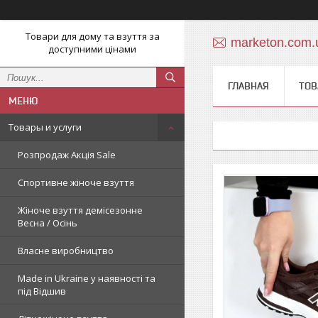
Товари для дому та взуття за
marketon.com
доступними цінами
ГЛАВНАЯ
ТОВ
Товары и услуги
Розпродаж Акція Sale
Спортивне жіноче взуття
Жіноче взуття демісезонне
Весна / Осінь
Власне виробництво
Made in Ukraine у наявності та
під Відшив