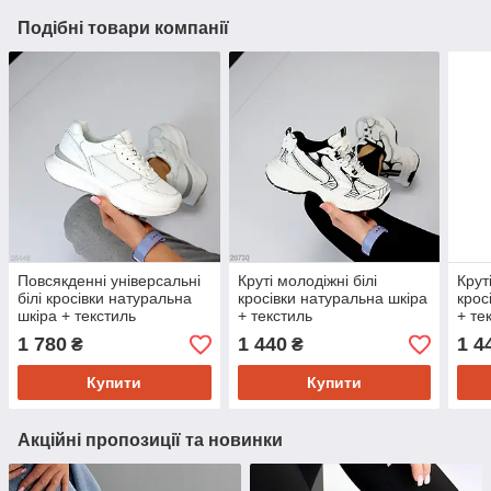
Подібні товари компанії
Повсякденні універсальні
Круті молодіжні білі
Крут
білі кросівки натуральна
кросівки натуральна шкіра
крос
шкіра + текстиль
+ текстиль
+ те
1 780
1 440
1 4
₴
₴
Купити
Купити
Акційні пропозиції та новинки