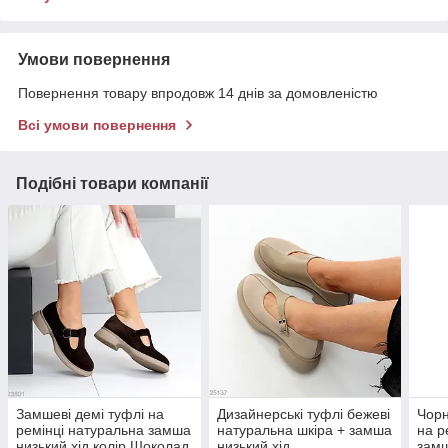
Умови повернення
Повернення товару впродовж 14 днів за домовленістю
Всі умови повернення
Подібні товари компанії
Замшеві демі туфлі на
Дизайнерські туфлі бежеві
Чорн
ремінці натуральна замша
натуральна шкіра + замша
на р
низький хід колір Шоколад
низький хід
замш