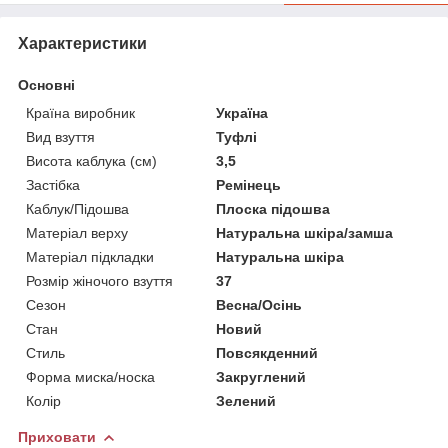
Характеристики
Основні
Країна виробник
Україна
Вид взуття
Туфлі
Висота каблука (см)
3,5
Застібка
Ремінець
Каблук/Підошва
Плоска підошва
Матеріал верху
Натуральна шкіра/замша
Матеріал підкладки
Натуральна шкіра
Розмір жіночого взуття
37
Сезон
Весна/Осінь
Стан
Новий
Стиль
Повсякденний
Форма миска/носка
Закруглений
Колір
Зелений
Приховати