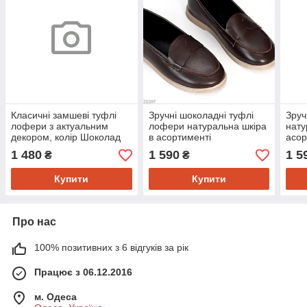
Класичні замшеві туфлі
Зручні шоколадні туфлі
Зруч
лофери з актуальним
лофери натуральна шкіра
нату
декором, колір Шоколад
в асортименті
асор
1 480
1 590
1 5
₴
₴
Купити
Купити
Про нас
100% позитивних з 6 відгуків за рік
Працює з 06.12.2016
м. Одеса