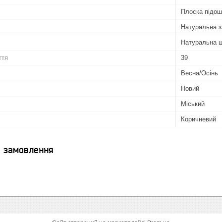
Плоска підо
Натуральна 
Натуральна ш
ття
39
Весна/Осінь
Новий
Міський
Коричневий
я замовлення