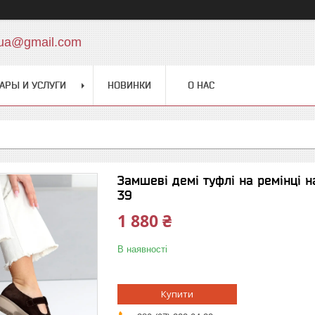
.ua@gmail.com
АРЫ И УСЛУГИ
НОВИНКИ
О НАС
Замшеві демі туфлі на ремінці 
39
1 880 ₴
В наявності
Купити