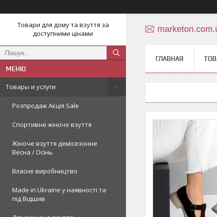
Товари для дому та взуття за
marketon.com
доступними цінами
ГЛАВНАЯ
ТОВ
Товары и услуги
Розпродаж Акція Sale
Спортивне жіноче взуття
Жіноче взуття демісезонне
Весна / Осінь
Власне виробництво
Made in Ukraine у наявності та
під Відшив