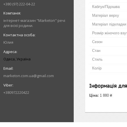
+380 (97) 222-04-22
Каблук/Підошва
Матеріал верху
інтернет-магазин "Marketon" речі
Матеріал підкладки
для всієї родини.
Розмір жіночого взу
Юлия
Сезон
Стан
Одеса, Україна
Стиль
Колір
marketon.com.ua@gmail.com
Інформація дл
+380972220422
Ціна:
1 880 ₴