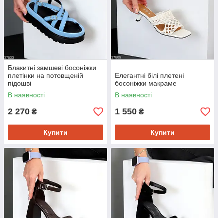
Блакитні замшеві босоніжки
плетінки на потовщеній
Елегантні білі плетені
підошві
босоніжки макраме
В наявності
В наявності
2 270
1 550
₴
₴
Купити
Купити