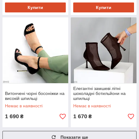
Купити
Купити
Елегантні замшеві літні
Витончені чорні босоніжки на
шоколадні ботильйони на
високій шпильці
шпильці
Немає в наявності
Немає в наявності
1 690
1 670
₴
₴
Показати ще