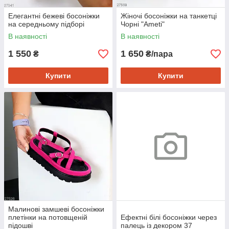
Елегантні бежеві босоніжки
Жіночі босоніжки на танкетці
на середньому підборі
Чорні "Ameti"
В наявності
В наявності
1 550
1 650
₴
₴/пара
Купити
Купити
Малинові замшеві босоніжки
плетінки на потовщеній
Ефектні білі босоніжки через
підошві
палець із декором 37