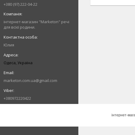
+380 (97) 222-04-22
інтернет-магазин "Marketon" речі
для всієї родини.
Юлия
Одеса, Україна
marketon.com.ua@gmail.com
+380972220422