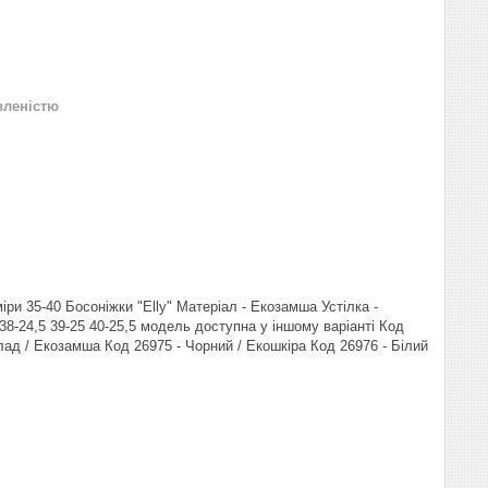
вленістю
ри 35-40 Босоніжки "Elly" Матеріал - Екозамша Устілка -
 38-24,5 39-25 40-25,5 модель доступна у іншому варіанті Код
ад / Екозамша Код 26975 - Чорний / Екошкіра Код 26976 - Білий