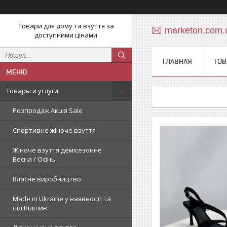
Товари для дому та взуття за
marketon.com
доступними цінами
ГЛАВНАЯ
ТОВ
Товары и услуги
Розпродаж Акція Sale
Спортивне жіноче взуття
Жіноче взуття демісезонне
Весна / Осінь
Власне виробництво
Made in Ukraine у наявності та
під Відшив