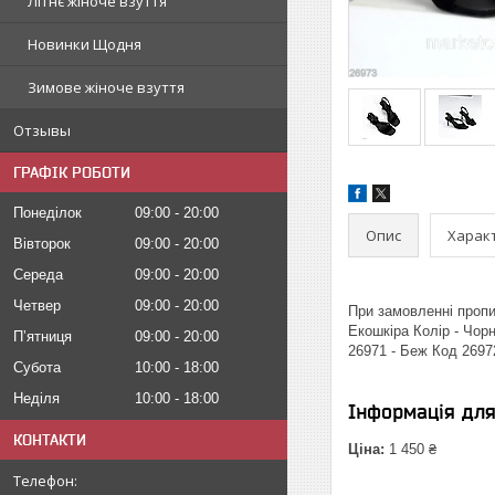
Літнє жіноче взуття
Новинки Щодня
Зимове жіноче взуття
Отзывы
ГРАФІК РОБОТИ
Понеділок
09:00
20:00
Опис
Харак
Вівторок
09:00
20:00
Середа
09:00
20:00
Четвер
09:00
20:00
При замовленні пропиш
Екошкіра Колір - Чорн
Пʼятниця
09:00
20:00
26971 - Беж Код 2697
Субота
10:00
18:00
Неділя
10:00
18:00
Інформація дл
КОНТАКТИ
Ціна:
1 450 ₴