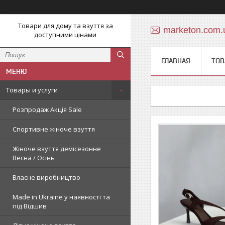
Товари для дому та взуття за
marketon.com
доступними цінами
ГЛАВНАЯ
ТОВ
Товары и услуги
Розпродаж Акція Sale
Спортивне жіноче взуття
Жіноче взуття демісезонне
Весна / Осінь
Власне виробництво
Made in Ukraine у наявності та
під Відшив