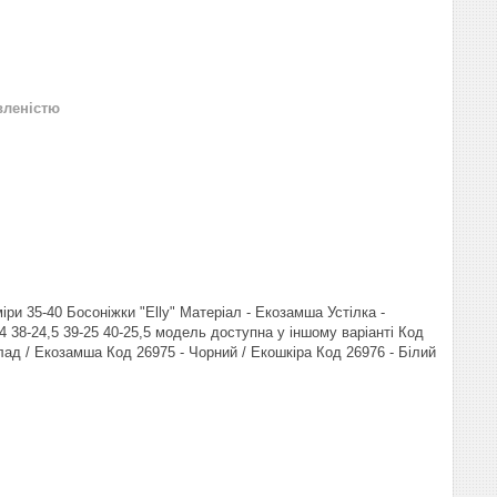
вленістю
ри 35-40 Босоніжки "Elly" Матеріал - Екозамша Устілка -
4 38-24,5 39-25 40-25,5 модель доступна у іншому варіанті Код
ад / Екозамша Код 26975 - Чорний / Екошкіра Код 26976 - Білий