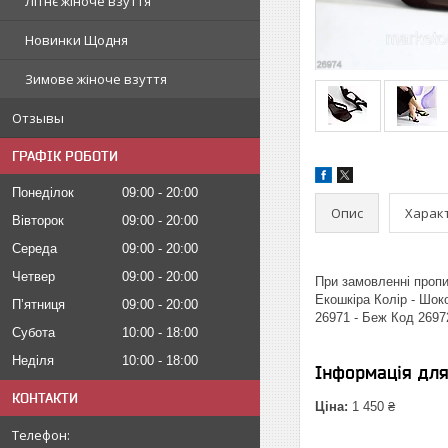
Літнє жіноче взуття
Новинки Щодня
Зимове жіноче взуття
Отзывы
ГРАФІК РОБОТИ
Понеділок
09:00
20:00
Опис
Харак
Вівторок
09:00
20:00
Середа
09:00
20:00
Четвер
09:00
20:00
При замовленні пропиш
Екошкіра Колір - Шоко
Пʼятниця
09:00
20:00
26971 - Беж Код 2697
Субота
10:00
18:00
Неділя
10:00
18:00
Інформація дл
КОНТАКТИ
Ціна:
1 450 ₴