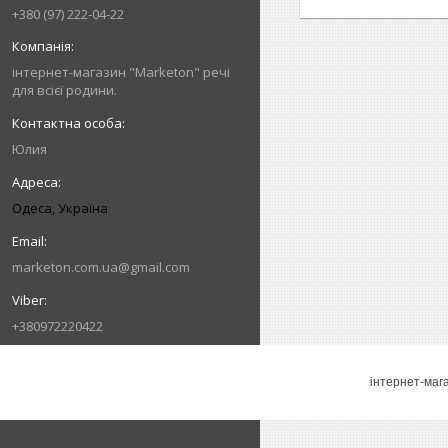
+380 (97) 222-04-22
інтернет-магазин "Marketon" речі
для всієї родини.
Юлия
Одеса, Україна
marketon.com.ua@gmail.com
+380972220422