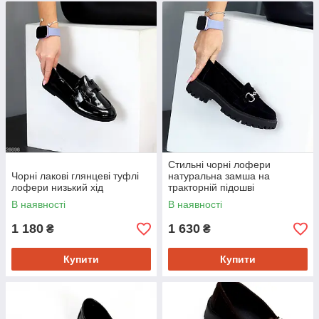
Стильні чорні лофери
Чорні лакові глянцеві туфлі
натуральна замша на
лофери низький хід
тракторній підошві
В наявності
В наявності
1 180
1 630
₴
₴
Купити
Купити