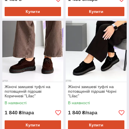
Купити
Купити
Жіночі замшеві туфлі на
Жіночі замшеві туфлі на
потовщеній підошві
потовщеній підошві Чорні
Коричневі "Lilac"
"Lilac"
В наявності
В наявності
1 840
1 840
₴/пара
₴/пара
Купити
Купити