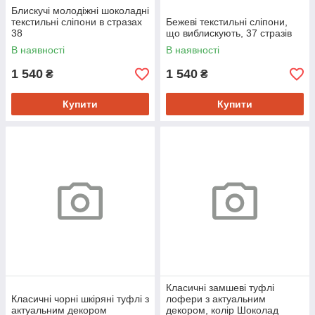
Блискучі молодіжні шоколадні
текстильні сліпони в стразах
Бежеві текстильні сліпони,
38
що виблискують, 37 стразів
В наявності
В наявності
1 540
1 540
₴
₴
Купити
Купити
Класичні замшеві туфлі
Класичні чорні шкіряні туфлі з
лофери з актуальним
актуальним декором
декором, колір Шоколад