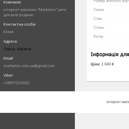
Розмір жіночого взу
інтернет-магазин "Marketon" речі
Сезон
для всієї родини.
Стан
Стиль
Юлия
Колір
Одеса, Україна
Інформація дл
Ціна:
1 640 ₴
marketon.com.ua@gmail.com
+380972220422