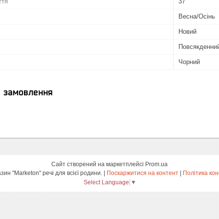
ття
37
Весна/Осінь
Новий
Повсякденни
Чорний
я замовлення
Сайт створений на маркетплейсі
Prom.ua
інтернет-магазин "Marketon" речі для всієї родини. |
Поскаржитися на контент
|
Політика кон
Select Language
▼