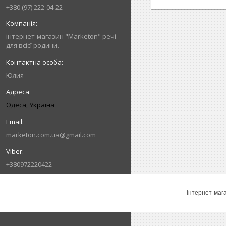
+380 (97) 222-04-22
інтернет-магазин "Marketon" речі
для всієї родини.
Юлия
Одеса, Україна
marketon.com.ua@gmail.com
+380972220422