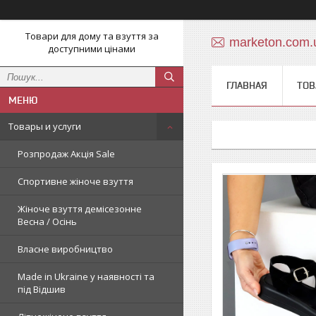
Товари для дому та взуття за
marketon.com
доступними цінами
ГЛАВНАЯ
ТОВ
Товары и услуги
Розпродаж Акція Sale
Спортивне жіноче взуття
Жіноче взуття демісезонне
Весна / Осінь
Власне виробництво
Made in Ukraine у наявності та
під Відшив