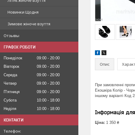
Літнє жіноче взуття
Новинки Щодня
Зимове жіноче взуття
Отзывы
ГРАФІК РОБОТИ
Понеділок
09:00
20:00
Опис
Харак
Вівторок
09:00
20:00
Середа
09:00
20:00
Четвер
09:00
20:00
При замовленні пропиш
Екошкіра Колір - Чорн
Пʼятниця
09:00
20:00
іншому варіанті Код 2
Субота
10:00
18:00
Неділя
10:00
18:00
Інформація дл
КОНТАКТИ
Ціна:
1 350 ₴