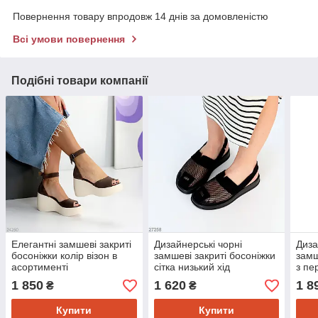
Повернення товару впродовж 14 днів за домовленістю
Всі умови повернення
Подібні товари компанії
Елегантні замшеві закриті
Дизайнерські чорні
Диза
босоніжки колір візон в
замшеві закриті босоніжки
замш
асортименті
сітка низький хід
з пе
1 850
1 620
1 8
₴
₴
Купити
Купити