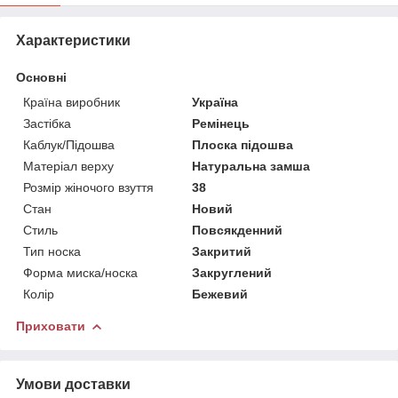
Характеристики
Основні
Країна виробник
Україна
Застібка
Ремінець
Каблук/Підошва
Плоска підошва
Матеріал верху
Натуральна замша
Розмір жіночого взуття
38
Стан
Новий
Стиль
Повсякденний
Тип носка
Закритий
Форма миска/носка
Закруглений
Колір
Бежевий
Приховати
Умови доставки