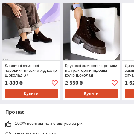
Класичні замшеві
Крутезні замшеві черевики
Диза
черевики низький хід колір
на тракторній підошві
замш
Шоколад 37
колір шоколад
сітк
1 880
2 550
1 6
₴
₴
Купити
Купити
Про нас
100% позитивних з 6 відгуків за рік