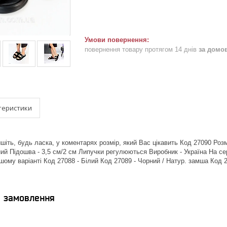
повернення товару протягом 14 днів
за домо
теристики
іть, будь ласка, у коментарях розмір, який Вас цікавить Код 27090 Розм
ий Підошва - 3,5 см/2 см Липучки регулюються Виробник - Україна На сер
шому варіанті Код 27088 - Білий Код 27089 - Чорний / Натур. замша Код 
я замовлення