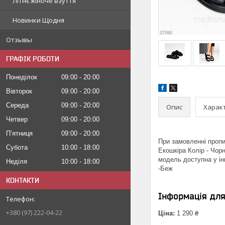
Літнє жіноче взуття
Новинки Щодня
Отзывы
ГРАФІК РОБОТИ
Понеділок
09:00
20:00
Вівторок
09:00
20:00
Середа
09:00
20:00
Опис
Харак
Четвер
09:00
20:00
Пʼятниця
09:00
20:00
При замовленні пропиш
Субота
10:00
18:00
Екошкіра Колір - Чорн
модель доступна у ін
Неділя
10:00
18:00
-Беж
КОНТАКТИ
Інформація дл
+380 (97) 222-04-22
Ціна:
1 290 ₴