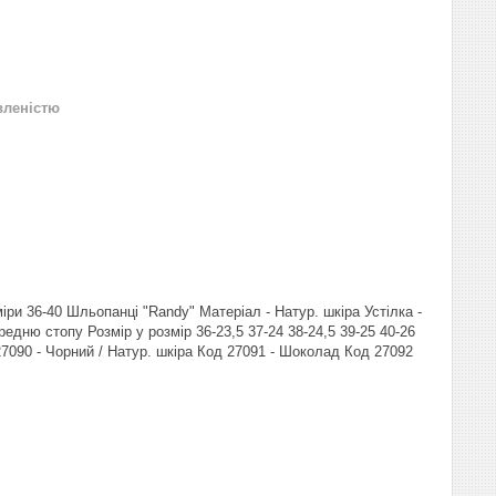
вленістю
іри 36-40 Шльопанці "Randy" Матеріал - Натур. шкіра Устілка -
едню стопу Розмір у розмір 36-23,5 37-24 38-24,5 39-25 40-26
27090 - Чорний / Натур. шкіра Код 27091 - Шоколад Код 27092