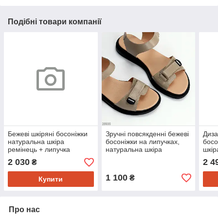
Подібні товари компанії
Бежеві шкіряні босоніжки
Зручні повсякденні бежеві
Диза
натуральна шкіра
босоніжки на липучках,
босо
ремінець + липучка
натуральна шкіра
шкір
2 030
2 4
₴
1 100
₴
Купити
Про нас