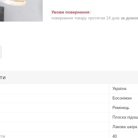
повернення товару протягом 14 днів
за домо
ути
Україна
Босоніжки
Ремінець
Плоска підо
Лакова шкіра
ття
40