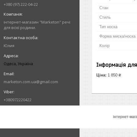
+380 (97) 222-04-22
Стан
Стиль
інтернет-магазин "Marketon" речі
Тип носка
для всієї родини.
Форма миска/носка
Юлия
Колір
Одеса, Україна
Інформація дл
Ціна:
1 850 ₴
marketon.com.ua@gmail.com
+380972220422