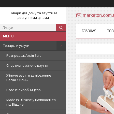
Товари для дому та взуття за
marketon.com
доступними цінами
ГЛАВНАЯ
ТОВ
Товары и услуги
Розпродаж Акція Sale
Спортивне жіноче взуття
Жіноче взуття демісезонне
Весна / Осінь
Власне виробництво
Made in Ukraine у наявності та
під Відшив