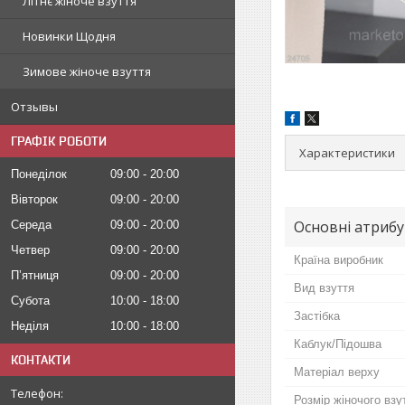
Літнє жіноче взуття
Новинки Щодня
Зимове жіноче взуття
Отзывы
ГРАФІК РОБОТИ
Характеристики
Понеділок
09:00
20:00
Вівторок
09:00
20:00
Основні атриб
Середа
09:00
20:00
Четвер
09:00
20:00
Країна виробник
Пʼятниця
09:00
20:00
Вид взуття
Субота
10:00
18:00
Застібка
Неділя
10:00
18:00
Каблук/Підошва
КОНТАКТИ
Матеріал верху
Розмір жіночого взу