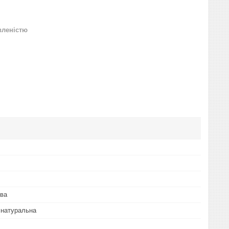
вленістю
шва
 натуральна