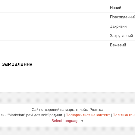
Новий
Повсякденни
Закритий
Закруглений
Бежевий
я замовлення
Сайт створений на маркетплейсі
Prom.ua
інтернет-магазин "Marketon" речі для всієї родини. |
Поскаржитися на контент
|
Політика кон
Select Language
▼