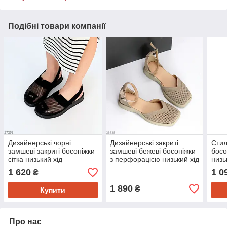
Подібні товари компанії
Дизайнерські чорні
Дизайнерські закриті
Стил
замшеві закриті босоніжки
замшеві бежеві босоніжки
босо
сітка низький хід
з перфорацією низький хід
низь
1 620
1 0
₴
1 890
₴
Купити
Про нас