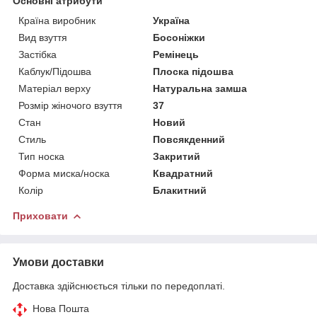
Основні атрибути
Країна виробник
Україна
Вид взуття
Босоніжки
Застібка
Ремінець
Каблук/Підошва
Плоска підошва
Матеріал верху
Натуральна замша
Розмір жіночого взуття
37
Стан
Новий
Стиль
Повсякденний
Тип носка
Закритий
Форма миска/носка
Квадратний
Колір
Блакитний
Приховати
Умови доставки
Доставка здійснюється тільки по передоплаті.
Нова Пошта