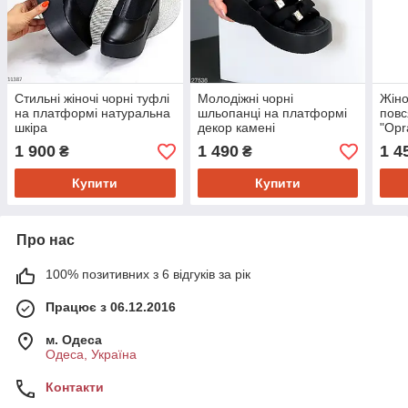
Стильні жіночі чорні туфлі
Молодіжні чорні
Жіно
на платформі натуральна
шльопанці на платформі
повс
шкіра
декор камені
"Opr
1 900
1 490
1 4
₴
₴
Купити
Купити
Про нас
100% позитивних з 6 відгуків за рік
Працює з 06.12.2016
м. Одеса
Одеса, Україна
Контакти