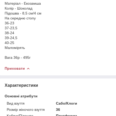
Матеріал - Екозамша
Колір - Шоколад
Підошва - 8,5 см/4 см
На середню стопу
36-23
37-23,5
38-24
39-24,5
40-25
Маломірять
Вага 36р - 495г
Приховати
Характеристики
Основні атрибути
Вид взуття
Сабо/Клоги
Розмір жіночого взуття
36
Каблук/Підошва
Платформа