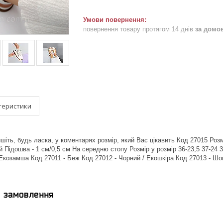
повернення товару протягом 14 днів
за домо
теристики
іть, будь ласка, у коментарях розмір, який Вас цікавить Код 27015 Розмі
й Підошва - 1 см/0,5 см На середню стопу Розмір у розмір 36-23,5 37-24 3
 Екозамша Код 27011 - Беж Код 27012 - Чорний / Екошкіра Код 27013 - Ш
я замовлення