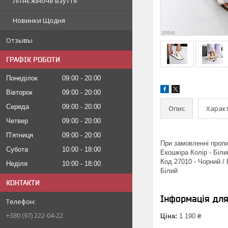
Літнє жіноче взуття
Новинки Щодня
Отзывы
ГРАФІК РОБОТИ
Понеділок
09:00
20:00
Вівторок
09:00
20:00
Середа
09:00
20:00
Опис
Харак
Четвер
09:00
20:00
Пʼятниця
09:00
20:00
При замовленні пропиш
Субота
10:00
18:00
Екошкіра Колір - Біли
Код 27010 - Чорний /
Неділя
10:00
18:00
Білий
КОНТАКТИ
Інформація дл
+380 (97) 222-04-22
Ціна:
1 190 ₴