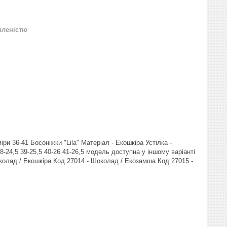
вленістю
ри 36-41 Босоніжки "Lila" Матеріал - Екошкіра Устілка -
8-24,5 39-25,5 40-26 41-26,5 модель доступна у іншому варіанті
околад / Екошкіра Код 27014 - Шоколад / Екозамша Код 27015 -