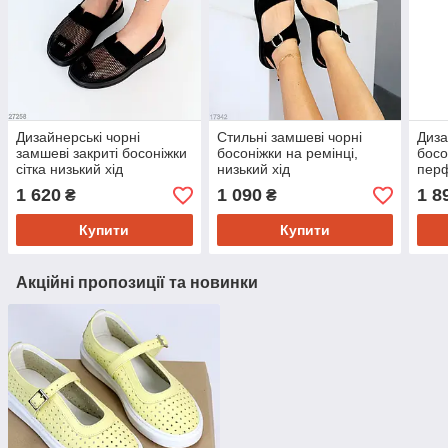
Дизайнерські чорні
Стильні замшеві чорні
Диза
замшеві закриті босоніжки
босоніжки на ремінці,
босо
сітка низький хід
низький хід
перф
1 620
1 090
1 8
₴
₴
Купити
Купити
Акційні пропозиції та новинки