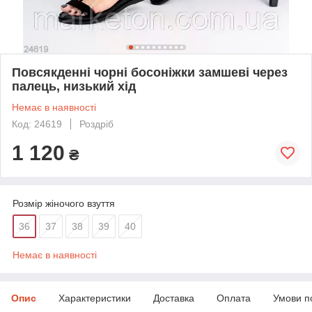
Повсякденні чорні босоніжки замшеві через
палець, низький хід
Немає в наявності
Код: 24619
Роздріб
1 120
₴
Розмір жіночого взуття
36
37
38
39
40
Немає в наявності
Опис
Характеристики
Доставка
Оплата
Умови п