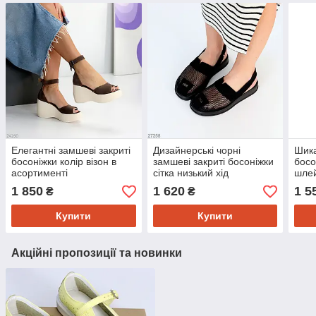
Елегантні замшеві закриті
Дизайнерські чорні
Шика
босоніжки колір візон в
замшеві закриті босоніжки
босо
асортименті
сітка низький хід
шлей
1 850
1 620
1 5
₴
₴
Купити
Купити
Акційні пропозиції та новинки