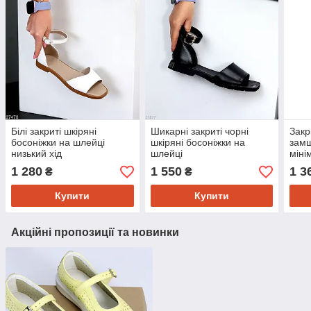
Білі закриті шкіряні
Шикарні закриті чорні
Закр
босоніжки на шлейці
шкіряні босоніжки на
замш
низький хід
шлейці
міні
1 280
1 550
1 3
₴
₴
Купити
Купити
Акційні пропозиції та новинки