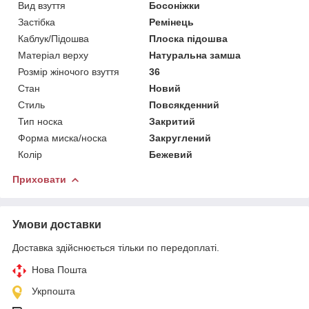
Вид взуття
Босоніжки
Застібка
Ремінець
Каблук/Підошва
Плоска підошва
Матеріал верху
Натуральна замша
Розмір жіночого взуття
36
Стан
Новий
Стиль
Повсякденний
Тип носка
Закритий
Форма миска/носка
Закруглений
Колір
Бежевий
Приховати
Умови доставки
Доставка здійснюється тільки по передоплаті.
Нова Пошта
Укрпошта