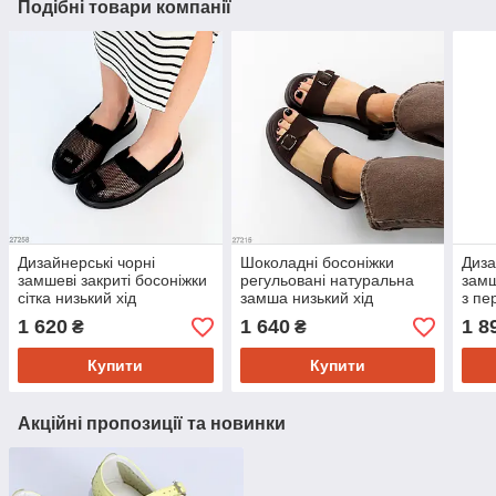
Подібні товари компанії
Дизайнерські чорні
Шоколадні босоніжки
Диза
замшеві закриті босоніжки
регульовані натуральна
замш
сітка низький хід
замша низький хід
з пе
1 620
1 640
1 8
₴
₴
Купити
Купити
Акційні пропозиції та новинки