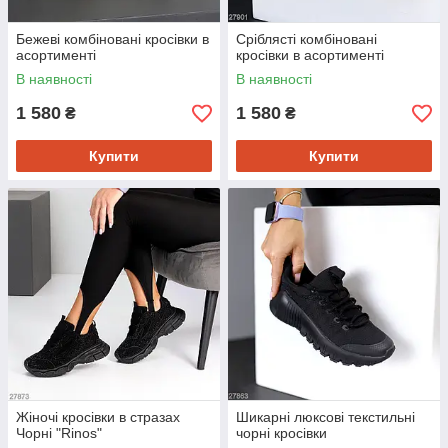
Бежеві комбіновані кросівки в
Сріблясті комбіновані
асортименті
кросівки в асортименті
В наявності
В наявності
1 580
1 580
₴
₴
Купити
Купити
Жіночі кросівки в стразах
Шикарні люксові текстильні
Чорні "Rinos"
чорні кросівки