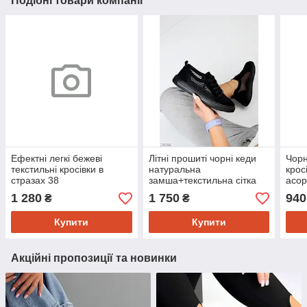
Подібні товари компанії
Ефектні легкі бежеві
Літні прошиті чорні кеди
Чорн
текстильні кросівки в
натуральна
кросі
стразах 38
замша+текстильна сітка
асор
1 280
1 750
940
₴
₴
Купити
Купити
Акційні пропозиції та новинки