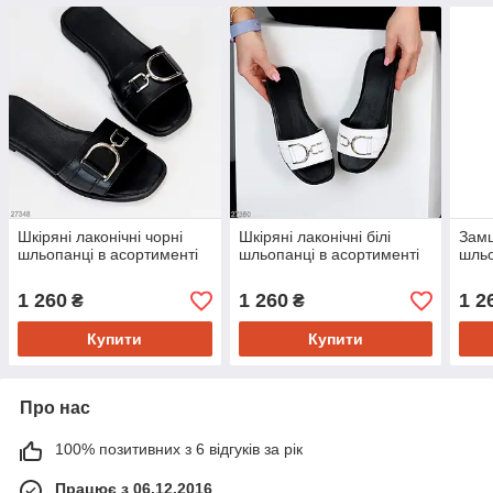
Шкіряні лаконічні чорні
Шкіряні лаконічні білі
Замш
шльопанці в асортименті
шльопанці в асортименті
шльо
1 260
1 260
1 2
₴
₴
Купити
Купити
Про нас
100% позитивних з 6 відгуків за рік
Працює з 06.12.2016