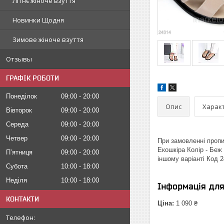
Літнє жіноче взуття
Новинки Щодня
Зимове жіноче взуття
Отзывы
ГРАФІК РОБОТИ
Понеділок
09:00
20:00
Опис
Харак
Вівторок
09:00
20:00
Середа
09:00
20:00
Четвер
09:00
20:00
При замовленні пропи
Екошкіра Колір - Беж 
Пʼятниця
09:00
20:00
іншому варіанті Код 
Субота
10:00
18:00
Неділя
10:00
18:00
Інформація дл
КОНТАКТИ
Ціна:
1 090 ₴