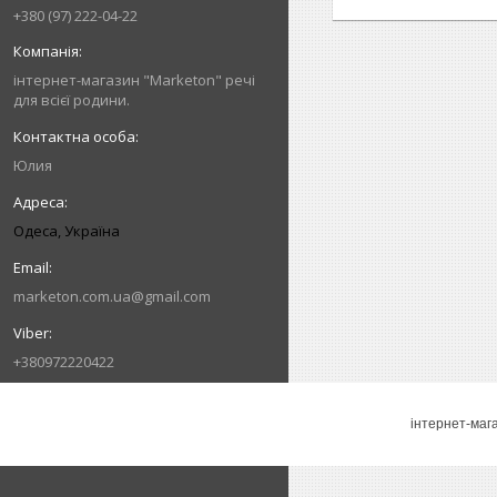
+380 (97) 222-04-22
інтернет-магазин "Marketon" речі
для всієї родини.
Юлия
Одеса, Україна
marketon.com.ua@gmail.com
+380972220422