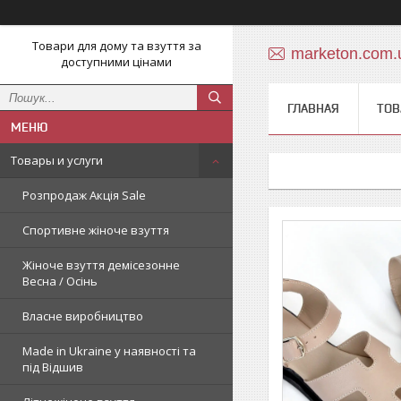
Товари для дому та взуття за
marketon.com
доступними цінами
ГЛАВНАЯ
ТОВ
Товары и услуги
Розпродаж Акція Sale
Спортивне жіноче взуття
Жіноче взуття демісезонне
Весна / Осінь
Власне виробництво
Made in Ukraine у наявності та
під Відшив