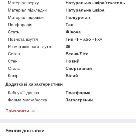
Матеріал верху
Натуральна шкіра/текстиль
Матеріал підкладки
Натуральна шкіра
Матеріал підошви
Поліуретан
Перфорація
Так
Стать
Жіноча
Повнота взуття
Тип «F» або «Fx»
Розмір жіночого взуття
36
Сезон
Весна/Літо
Стан
Новий
Стиль
Спортивний
Колір
Білий
Додаткові характеристики
Каблук/Підошва
Платформа
Форма миска/носка
Загострений
Приховати
Умови доставки