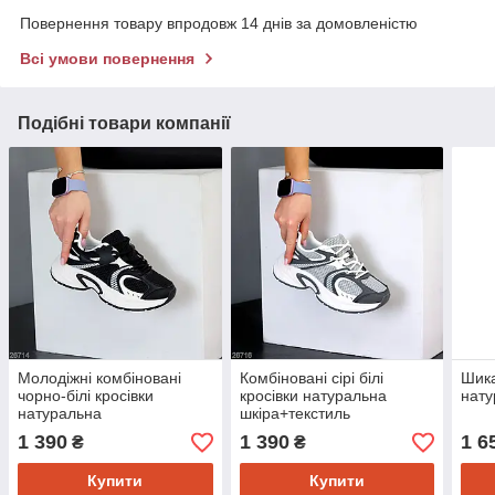
Повернення товару впродовж 14 днів за домовленістю
Всі умови повернення
Подібні товари компанії
Молодіжні комбіновані
Комбіновані сірі білі
Шика
чорно-білі кросівки
кросівки натуральна
нату
натуральна
шкіра+текстиль
шкіра+текстиль
1 390
1 390
1 6
₴
₴
Купити
Купити