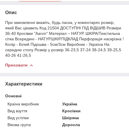
Опис
При замовленні вкажіть, будь ласка, у коментарях розмір,
який Вас цікавить Код 21504 ДОСТУПНІ ПІД ВІДШИВ Розміри
36-40 Кросівки "Aaron" Матеріал – НАТУР. ШКІРА/Текстильна
сітка Всередині - НАТУР.ШКІР.ПІДКЛАД Перфорація наскрізна !
Колір - Білий Підошва - 5см/3см Виробник - Україна На
середню стопу Розмір у розмір 36-23,5 37-24 38-24,5 39-25,5
40-26 41-26,5
Приховати
Характеристики
Основні
Країна виробник
Україна
Вид взуття
Кросівки
Вид устілки
Шкіряна
Вікова група
Доросла