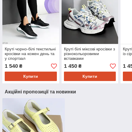
Круті чорно-білі текстильні
Круті білі міксові кросівки з
Крут
кросівки на кожен день та
різнокольоровими
із с
у спортзал
вставками
1 540
1 450
1 4
₴
₴
Купити
Купити
Акційні пропозиції та новинки