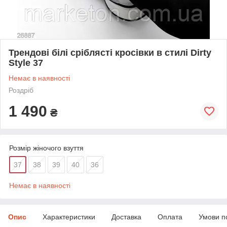
Трендові білі сріблясті кросівки в стилі Dirty
Style 37
Немає в наявності
Роздріб
1 490
₴
Розмір жіночого взуття
37
38
39
40
36
Немає в наявності
Опис
Характеристики
Доставка
Оплата
Умови п