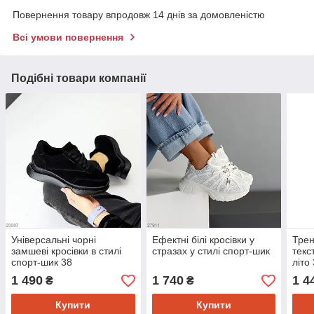
Повернення товару впродовж 14 днів за домовленістю
Всі умови повернення
Подібні товари компанії
Універсальні чорні
Ефектні білі кросівки у
Трен
замшеві кросівки в стилі
стразах у стилі спорт-шик
текс
спорт-шик 38
літо
1 490
1 740
1 4
₴
₴
Купити
Купити