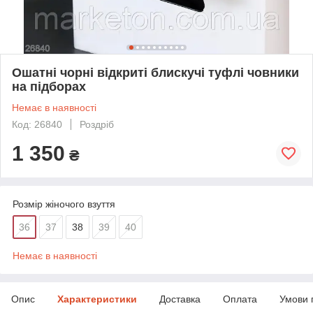
Ошатні чорні відкриті блискучі туфлі човники
на підборах
Немає в наявності
Код: 26840
Роздріб
1 350
₴
Розмір жіночого взуття
36
37
38
39
40
Немає в наявності
Опис
Характеристики
Доставка
Оплата
Умови 