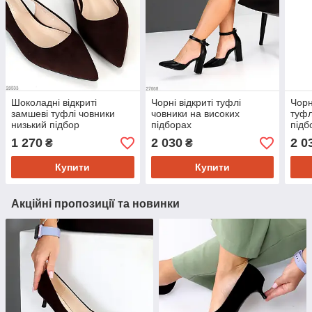
Шоколадні відкриті
Чорні відкриті туфлі
Чорн
замшеві туфлі човники
човники на високих
туфл
низький підбор
підборах
підб
1 270
2 030
2 0
₴
₴
Купити
Купити
Акційні пропозиції та новинки