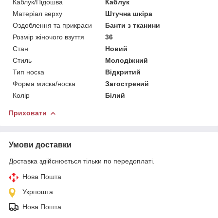
Каблук/Підошва
Каблук
Матеріал верху
Штучна шкіра
Оздоблення та прикраси
Банти з тканини
Розмір жіночого взуття
36
Стан
Новий
Стиль
Молодіжний
Тип носка
Відкритий
Форма миска/носка
Загострений
Колір
Білий
Приховати
Умови доставки
Доставка здійснюється тільки по передоплаті.
Нова Пошта
Укрпошта
Нова Пошта