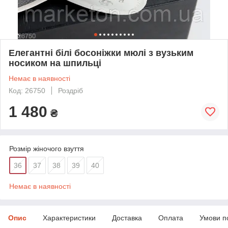
Елегантні білі босоніжки мюлі з вузьким
носиком на шпильці
Немає в наявності
Код: 26750
Роздріб
1 480
₴
Розмір жіночого взуття
36
37
38
39
40
Немає в наявності
Опис
Характеристики
Доставка
Оплата
Умови п