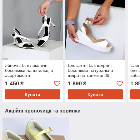
Жіночні білі лаконічні
Елегантні білі шкіряні
Елег
босоніжки на шпильці в
босоніжки натуральна
білі
асортименті
шкіра на танкетці 39
вибі
1 450
1 890
1 8
₴
₴
Купити
Купити
Акційні пропозиції та новинки