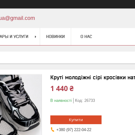
.ua@gmail.com
АРЫ И УСЛУГИ
НОВИНКИ
О НАС
Круті молодіжні сірі кросівки н
1 440 ₴
В наявності
Код:
26733
Купити
+380 (97) 222-04-22