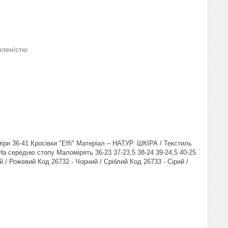
вленістю
іри 36-41 Кросівки "Effi" Матеріал – НАТУР. ШКІРА / Текстиль
На середню стопу Маломірять 36-23 37-23,5 38-24 39-24,5 40-25
й / Рожевий Код 26732 - Чорний / Сріблий Код 26733 - Сірий /