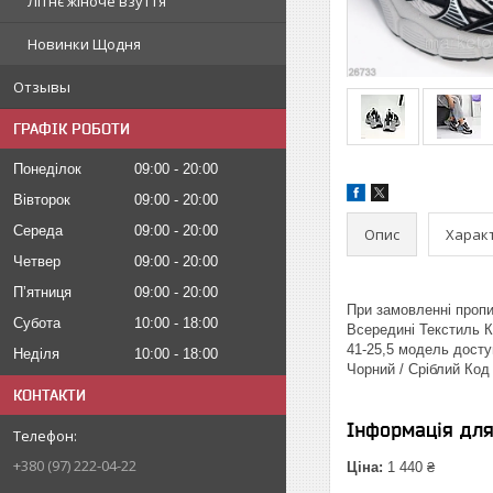
Літнє жіноче взуття
Новинки Щодня
Отзывы
ГРАФІК РОБОТИ
Понеділок
09:00
20:00
Вівторок
09:00
20:00
Середа
09:00
20:00
Опис
Харак
Четвер
09:00
20:00
Пʼятниця
09:00
20:00
При замовленні пропи
Субота
10:00
18:00
Всередині Текстиль К
41-25,5 модель доступ
Неділя
10:00
18:00
Чорний / Сріблий Код
КОНТАКТИ
Інформація дл
+380 (97) 222-04-22
Ціна:
1 440 ₴