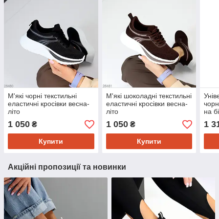
М'які чорні текстильні
М'які шоколадні текстильні
Унів
еластичні кросівки весна-
еластичні кросівки весна-
чорн
літо
літо
на б
1 050
1 050
1 3
₴
₴
Купити
Купити
Акційні пропозиції та новинки