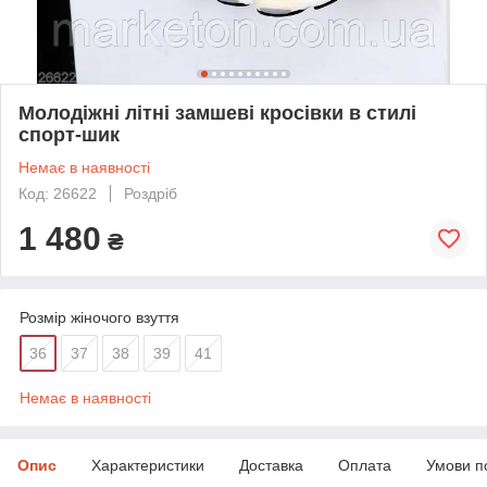
Молодіжні літні замшеві кросівки в стилі
спорт-шик
Немає в наявності
Код: 26622
Роздріб
1 480
₴
Розмір жіночого взуття
36
37
38
39
41
Немає в наявності
Опис
Характеристики
Доставка
Оплата
Умови п