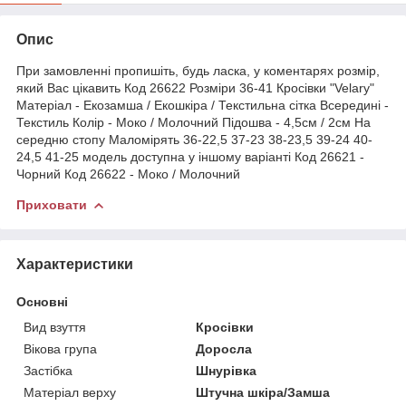
Опис
При замовленні пропишіть, будь ласка, у коментарях розмір,
який Вас цікавить Код 26622 Розміри 36-41 Кросівки "Velary"
Матеріал - Екозамша / Екошкіра / Текстильна сітка Всередині -
Текстиль Колір - Моко / Молочний Підошва - 4,5см / 2см На
середню стопу Маломірять 36-22,5 37-23 38-23,5 39-24 40-
24,5 41-25 модель доступна у іншому варіанті Код 26621 -
Чорний Код 26622 - Моко / Молочний
Приховати
Характеристики
Основні
Вид взуття
Кросівки
Вікова група
Доросла
Застібка
Шнурівка
Матеріал верху
Штучна шкіра/Замша