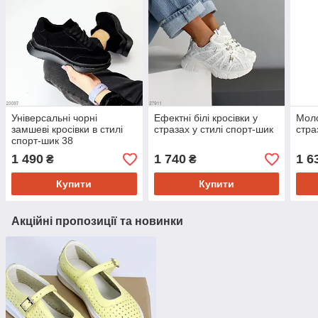
Універсальні чорні
Ефектні білі кросівки у
Моло
замшеві кросівки в стилі
стразах у стилі спорт-шик
стра
спорт-шик 38
1 490
1 740
1 6
₴
₴
Купити
Купити
Акційні пропозиції та новинки