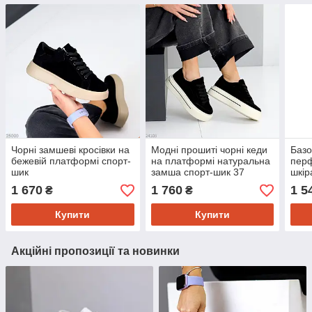
Чорні замшеві кросівки на
Модні прошиті чорні кеди
Базо
бежевій платформі спорт-
на платформі натуральна
перф
шик
замша спорт-шик 37
шкір
підо
1 670
1 760
1 5
₴
₴
Купити
Купити
Акційні пропозиції та новинки