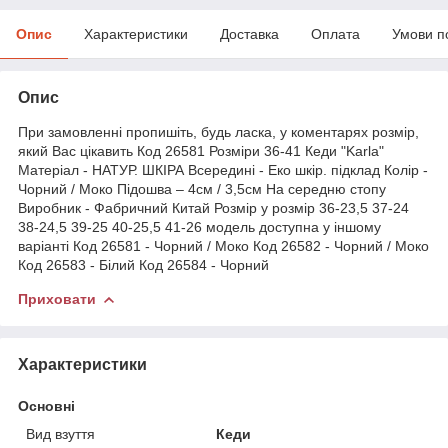
Опис
Характеристики
Доставка
Оплата
Умови п
Опис
При замовленні пропишіть, будь ласка, у коментарях розмір,
який Вас цікавить Код 26581 Розміри 36-41 Кеди "Karla"
Матеріал - НАТУР. ШКІРА Всередині - Еко шкір. підклад Колір -
Чорний / Моко Підошва – 4см / 3,5см На середню стопу
Виробник - Фабричний Китай Розмір у розмір 36-23,5 37-24
38-24,5 39-25 40-25,5 41-26 модель доступна у іншому
варіанті Код 26581 - Чорний / Моко Код 26582 - Чорний / Моко
Код 26583 - Білий Код 26584 - Чорний
Приховати
Характеристики
Основні
Вид взуття
Кеди