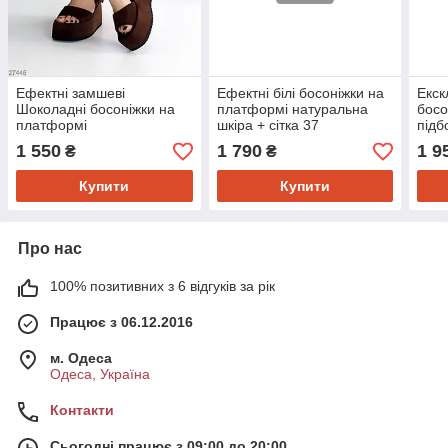
Ефектні замшеві
Ефектні білі босоніжки на
Екск
Шоколадні босоніжки на
платформі натуральна
босо
платформі
шкіра + сітка 37
підб
1 550
1 790
1 9
₴
₴
Купити
Купити
Про нас
100% позитивних з 6 відгуків за рік
Працює з 06.12.2016
м. Одеса
Одеса, Україна
Контакти
Сьогодні працює з 09:00 до 20:00