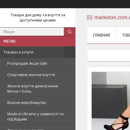
Товари для дому та взуття за
marketon.com
доступними цінами
ГЛАВНАЯ
ТОВ
Товары и услуги
Розпродаж Акція Sale
Спортивне жіноче взуття
Жіноче взуття демісезонне
Весна / Осінь
Власне виробництво
Made in Ukraine у наявності та
під Відшив