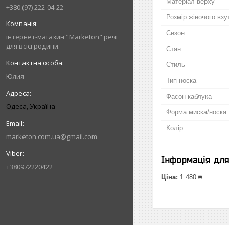
Матеріал верху
+380 (97) 222-04-22
Розмір жіночого взу
Сезон
інтернет-магазин "Marketon" речі
для всієї родини.
Стан
Стиль
Юлия
Тип носка
Фасон каблука
Одеса, Україна
Форма миска/носка
Колір
marketon.com.ua@gmail.com
Інформація дл
+380972220422
Ціна:
1 480 ₴