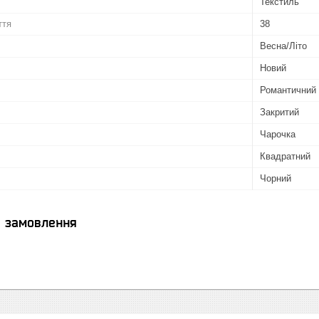
Текстиль
ття
38
Весна/Літо
Новий
Романтичний
Закритий
Чарочка
Квадратний
Чорний
я замовлення