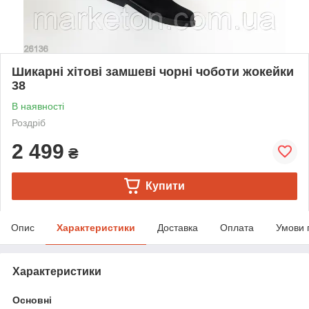
Шикарні хітові замшеві чорні чоботи жокейки
38
В наявності
Роздріб
2 499
₴
Купити
Опис
Характеристики
Доставка
Оплата
Умови 
Характеристики
Основні