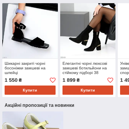
Шикарні закриті чорні
Елегантні чорні люксові
Унів
босоніжки замшеві на
замшеві ботильйони на
замш
шлейці
стійкому підборі 38
спор
1 550
1 899
1 4
₴
₴
Купити
Купити
Акційні пропозиції та новинки