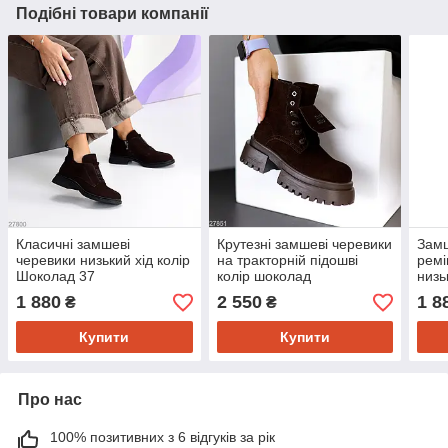
Подібні товари компанії
Класичні замшеві
Крутезні замшеві черевики
Замш
черевики низький хід колір
на тракторній підошві
ремі
Шоколад 37
колір шоколад
низь
39
1 880
2 550
1 8
₴
₴
Купити
Купити
Про нас
100% позитивних з 6 відгуків за рік