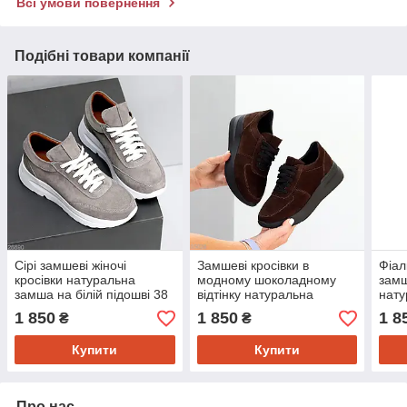
Всі умови повернення
Подібні товари компанії
Сірі замшеві жіночі
Замшеві кросівки в
Фіал
кросівки натуральна
модному шоколадному
замш
замша на білій підошві 38
відтінку натуральна
нату
замша, топова модель 37
білі
1 850
1 850
1 8
₴
₴
Купити
Купити
Про нас