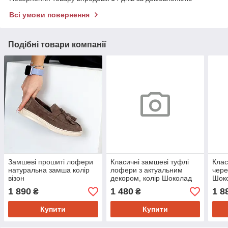
Всі умови повернення
Подібні товари компанії
Замшеві прошиті лофери
Класичні замшеві туфлі
Клас
натуральна замша колір
лофери з актуальним
чере
візон
декором, колір Шоколад
Шок
1 890
1 480
1 8
₴
₴
Купити
Купити