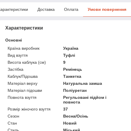
арактеристики
Доставка
Оплата
Умови повернення
Характеристики
Основні
Країна виробник
Україна
Вид взуття
Туфлі
Висота каблука (см)
9
Застібка
Ремінець
Каблук/Підошва
Танкетка
Матеріал верху
Натуральна замша
Матеріал підошви
Поліуретан
Повнота взуття
Регульовані підйом і
повнота
Розмір жіночого взуття
37
Сезон
Весна/Осінь
Стан
Новий
Стиль
Міський