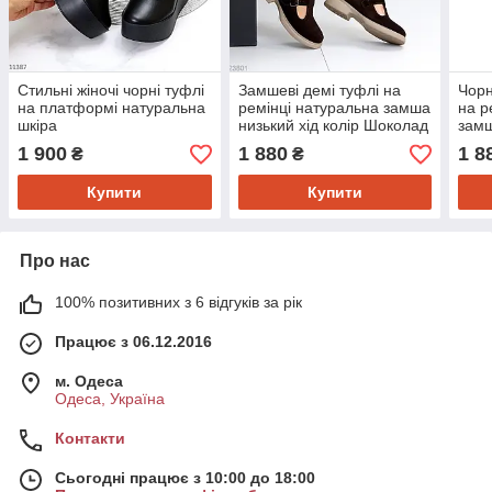
Стильні жіночі чорні туфлі
Замшеві демі туфлі на
Чорн
на платформі натуральна
ремінці натуральна замша
на р
шкіра
низький хід колір Шоколад
замш
39
1 900
1 880
1 8
₴
₴
Купити
Купити
Про нас
100% позитивних з 6 відгуків за рік
Працює з 06.12.2016
м. Одеса
Одеса, Україна
Контакти
Сьогодні працює з 10:00 до 18:00