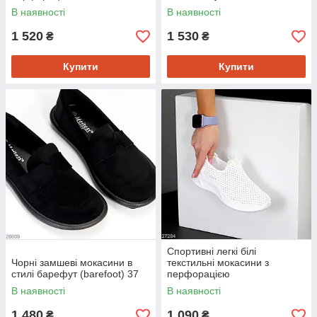
В наявності
В наявності
1 520
1 530
₴
₴
Купити
Купити
Спортивні легкі білі
Чорні замшеві мокасини в
текстильні мокасини з
стилі барефут (barefoot) 37
перфорацією
В наявності
В наявності
1 480
1 090
₴
₴