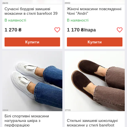
Сучасні бордові замшеві
Жіночі мокасини повсякденні
мокасини в стилі barefoot 39
Чоні "Andri"
В наявності
В наявності
1 270
1 170
₴
₴/пара
Купити
Купити
Білі спортивні мокасини
натуральна шкіра з
Стильні замшеві шоколадні
перфорацією
мокасини у стилі barefoot