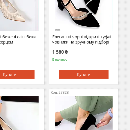
 бежеві слінгбеки
Елегантні чорні відкриті туфлі
 серцем
човники на зручному підборі
1 580 ₴
В наявності
Купити
Купити
27828