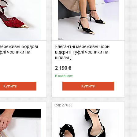
мереживні бордові
Елегантні мереживні чорні
уфлі човники на
відкриті туфлі човники на
шпильці
2 190 ₴
В наявності
Купити
Купити
27633