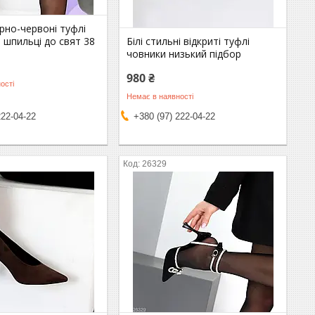
рно-червоні туфлі
 шпильці до свят 38
Білі стильні відкриті туфлі
човники низький підбор
980 ₴
ості
Немає в наявності
222-04-22
+380 (97) 222-04-22
26329