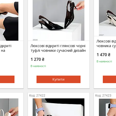
Люксові ві
ідкриті
Люксові відкриті глянсові чорні
човника су
 на
туфлі човники сучасний дизайн
1 470 ₴
1 270 ₴
В наявності
В наявності
Купити
27422
27423