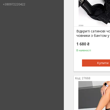
+380972220422
Відкриті сатинові ч
човники з бантом у
1 680 ₴
В наявності
Купити
27668