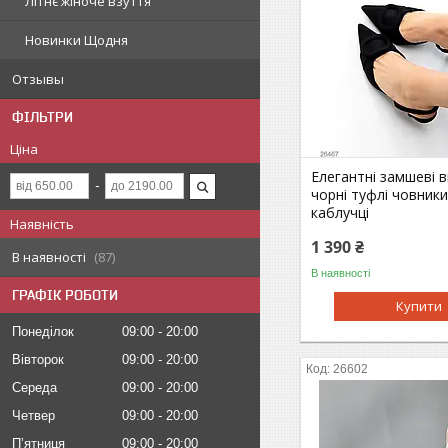
Літнє жіноче взуття
Новинки Щодня
Отзывы
ФІЛЬТРИ
Ціна
Елегантні замшеві в
чорні туфлі човники
каблучці
Наявність
1 390 ₴
В наявності
87
В наявності
ГРАФІК РОБОТИ
Купити
Понеділок
09:00
20:00
Вівторок
09:00
20:00
26602
Середа
09:00
20:00
Четвер
09:00
20:00
Пʼятниця
09:00
20:00