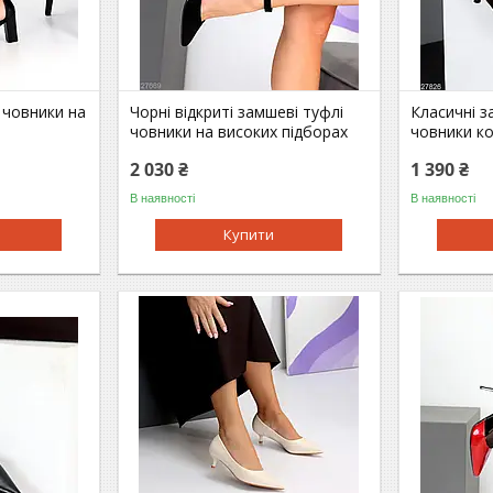
і човники на
Чорні відкриті замшеві туфлі
Класичні з
човники на високих підборах
човники к
2 030 ₴
1 390 ₴
В наявності
В наявності
Купити