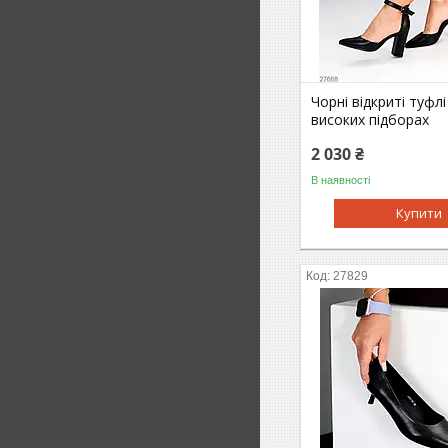
Чорні відкриті туфл
високих підборах
2 030 ₴
В наявності
Купити
27829