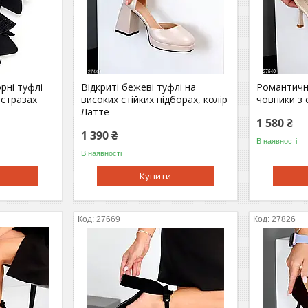
орні туфлі
Відкриті бежеві туфлі на
Романтичні
 стразах
високих стійких підборах, колір
човники з
Латте
1 580 ₴
1 390 ₴
В наявності
В наявності
Купити
27669
27826