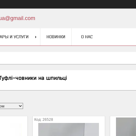
.ua@gmail.com
АРЫ И УСЛУГИ
НОВИНКИ
О НАС
 Туфлі-човники на шпильці
26528