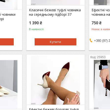
Класичні бежеві туфлі човника
Ефектні чо
і човники
на середньому підборі 37
човника на
орі
1 390 ₴
750 ₴
В наявності
Немає в наявн
+380 (97) 
Купити
25953
Ефектні бежеві бордові туфлі