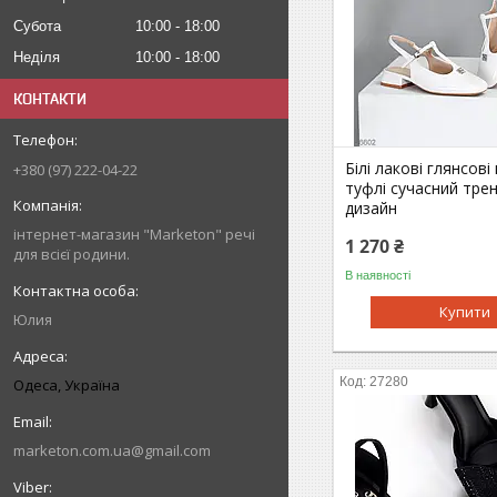
Субота
10:00
18:00
Неділя
10:00
18:00
КОНТАКТИ
Білі лакові глянсові 
+380 (97) 222-04-22
туфлі сучасний тре
дизайн
інтернет-магазин "Marketon" речі
1 270 ₴
для всієї родини.
В наявності
Купити
Юлия
27280
Одеса, Україна
marketon.com.ua@gmail.com