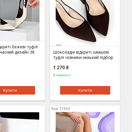
дкриті бежеві туфлі
часний дизайн 38
Шоколадні відкриті замшеві
туфлі човники низький підбор
1 270 ₴
В наявності
Купити
Купити
27424