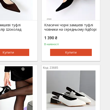
амшеві туфлі
Класичні чорні замшеві туфлі
олір Шоколад
човники на середньому підборі
1 390 ₴
В наявності
Купити
Купити
23685