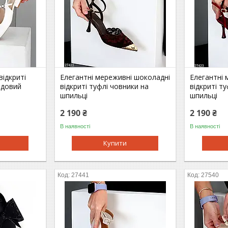
відкриті
Елегантні мереживні шоколадні
Елегантні 
ндовий
відкриті туфлі човники на
відкриті т
шпильці
шпильці
2 190 ₴
2 190 ₴
В наявності
В наявності
Купити
27441
27540