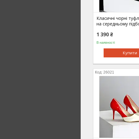
Класичні чорні туфл
на середньому підб
1 390 ₴
В наявності
Купити
26021